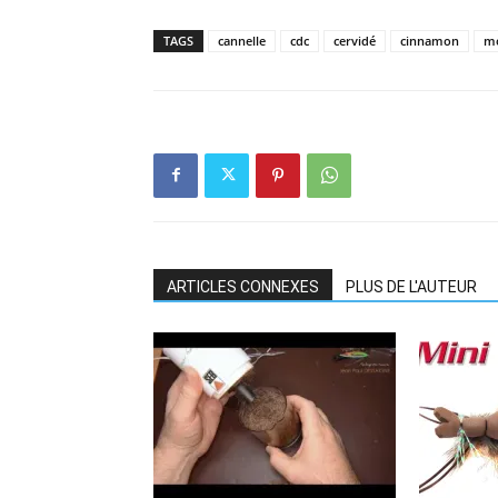
TAGS
cannelle
cdc
cervidé
cinnamon
mo
ARTICLES CONNEXES
PLUS DE L'AUTEUR