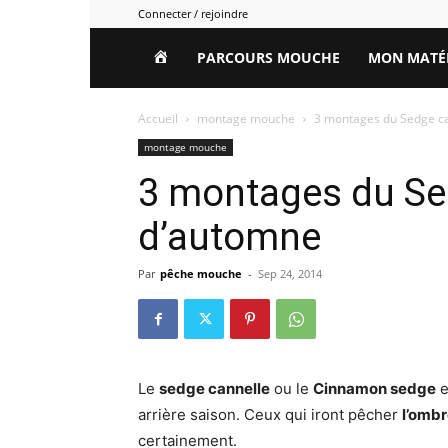
Connecter / rejoindre
HOME
PARCOURS MOUCHE
MON MATÉ
Accueil
montage mouche
3 montages du Sedge c
montage mouche
3 montages du Se
d’automne
Par
pêche mouche
-
Sep 24, 2014
Le
sedge cannelle
ou le
Cinnamon sedge
e
arrière saison. Ceux qui iront pêcher
l’omb
certainement.