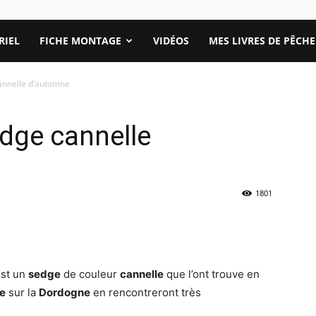
RIEL
FICHE MONTAGE
VIDÉOS
MES LIVRES DE PÊCHE
annelle d’automne
dge cannelle
1801
st un
sedge
de couleur
cannelle
que l’ont trouve en
re
sur la
Dordogne
en rencontreront très