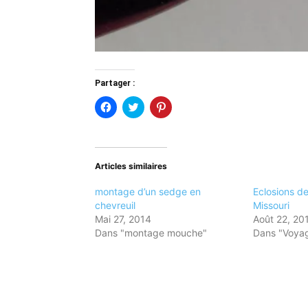
Partager :
Cliquez
Cliquez
Cliquez
pour
pour
pour
partager
partager
partager
sur
sur
sur
Facebook(ouvre
Twitter(ouvre
Pinterest(ouvre
dans
dans
dans
une
une
une
Articles similaires
nouvelle
nouvelle
nouvelle
fenêtre)
fenêtre)
fenêtre)
montage d’un sedge en
Eclosions de
chevreuil
Missouri
Mai 27, 2014
Août 22, 20
Dans "montage mouche"
Dans "Voya