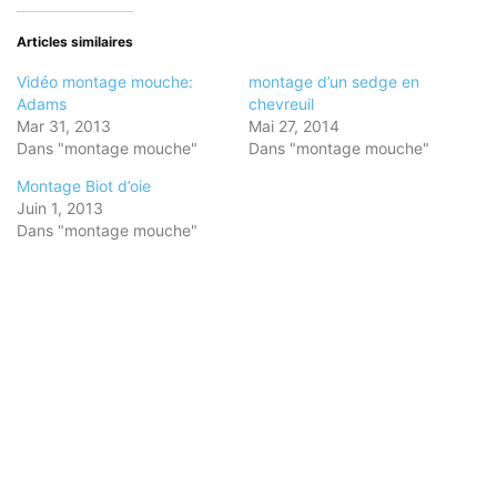
dans
dans
dans
une
une
une
nouvelle
nouvelle
nouvelle
Articles similaires
fenêtre)
fenêtre)
fenêtre)
Vidéo montage mouche:
montage d’un sedge en
Adams
chevreuil
Mar 31, 2013
Mai 27, 2014
Dans "montage mouche"
Dans "montage mouche"
Montage Biot d’oie
Juin 1, 2013
Dans "montage mouche"