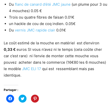
Du
flanc de canard d’été JMC jaune
(un plume pour 3 ou
4 mouches) 0.05 €
Trois ou quatre fibres de faisan 0.01€
un hackle de cou de coq indien. 0.05€
Du
vernis JMC rapide clair
0.01€
Le coût estimé de la mouche en matériel est d’environ
0,33 €
euros SI vous n’avez ni le temps (cela coûte cher
car c’est rare) ni l’envie de monter cette mouche vous
pouvez acheter dans le commerce (16€80 les 6 mouches)
le modèle
JMC ELI 17
qui est ressemblant mais pas
identique.
Partager :
Cliquez
Cliquez
Cliquez
pour
pour
pour
partager
partager
partager
sur
sur
sur
Facebook(ouvre
Twitter(ouvre
Pinterest(ouvre