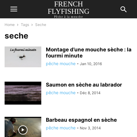
FRENCH
FLYFISHING
Pêche à la mouche
Home
Tags
Seche
seche
Montage d’une mouche sèche : la
fourmi minute
pêche mouche
-
Jan 10, 2016
Saumon en sèche au labrador
pêche mouche
-
Déc 8, 2014
Barbeau espagnol en sèche
pêche mouche
-
Nov 3, 2014