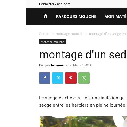
Connecter / rejoindre
HOME
PARCOURS MOUCHE
MON MATÉ
Accueil
montage mouche
montage d’un sedge en 
montage mouche
montage d’un sedg
Par
pêche mouche
-
Mai 27, 2014
Le sedge en chevreuil est une imitation qui f
sedge entre les herbiers en pleine journée 