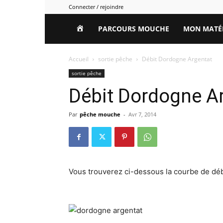
Connecter / rejoindre
HOME
PARCOURS MOUCHE
MON MATÉ
Accueil
sortie pêche
Débit Dordogne Argentat
sortie pêche
Débit Dordogne A
Par
pêche mouche
-
Avr 7, 2014
Vous trouverez ci-dessous la courbe de déb