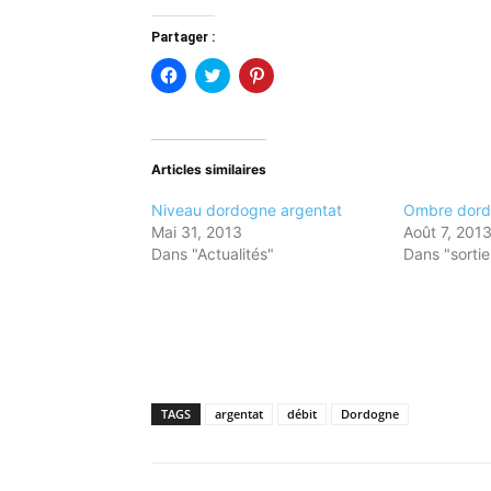
Partager :
Cliquez
Cliquez
Cliquez
pour
pour
pour
partager
partager
partager
sur
sur
sur
Facebook(ouvre
Twitter(ouvre
Pinterest(ouvre
dans
dans
dans
une
une
une
Articles similaires
nouvelle
nouvelle
nouvelle
fenêtre)
fenêtre)
fenêtre)
Niveau dordogne argentat
Ombre dord
Mai 31, 2013
Août 7, 201
Dans "Actualités"
Dans "sorti
TAGS
argentat
débit
Dordogne