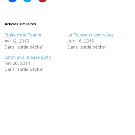
pour
pour
pour
partager
partager
partager
sur
sur
sur
Facebook(ouvre
Twitter(ouvre
Pinterest(ouvre
dans
dans
dans
une
une
une
nouvelle
nouvelle
nouvelle
Articles similaires
fenêtre)
fenêtre)
fenêtre)
Truite de la Touvre
La Touvre et ses truites
Avr 12, 2013
Juin 16, 2015
Dans "sortie pêche"
Dans "sortie pêche"
catch and release 2013
Fév 26, 2014
Dans "sortie pêche"