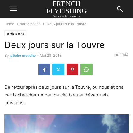
FRENCH
FLYFISHING
Pêche à la mouche
Home
sortie pêche
Deux jours sur la Touvre
sortie pêche
Deux jours sur la Touvre
1944
By
pêche mouche
-
Mai 23, 2013
De retour après deux jours sur la Touvre, ou nous étions
partis chercher un peu de ciel bleu et d’éventuels
poissons.