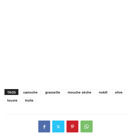
TAGS
camoche
grassette
mouche sèche
nokill
olive
touvre
truite