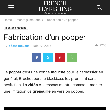
FRENCH
FLYFISHING
Pêche à la mouche
Home
montage mouche
Fabrication d’un popper
montage mouche
Fabrication d’un popper
2255
By
pêche mouche
-
Déc 22, 2015
Le
popper
c’est une bonne
mouche
pour le carnassier en
général, Brochet perche blackbass les prennent sans
hésitation. La
vidéo
ci-dessous montre comment monter
une imitation de
grenouille
en version popper.