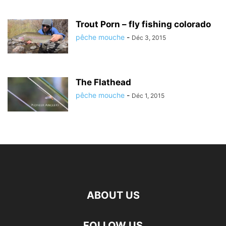
Trout Porn – fly fishing colorado
pêche mouche
-
Déc 3, 2015
The Flathead
pêche mouche
-
Déc 1, 2015
ABOUT US
FOLLOW US