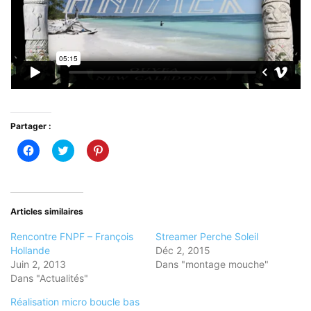
Partager :
Cliquez
Cliquez
Cliquez
pour
pour
pour
partager
partager
partager
sur
sur
sur
Facebook(ouvre
Twitter(ouvre
Pinterest(ouvre
dans
dans
dans
une
une
une
nouvelle
nouvelle
nouvelle
Articles similaires
fenêtre)
fenêtre)
fenêtre)
Rencontre FNPF – François
Streamer Perche Soleil
Hollande
Déc 2, 2015
Juin 2, 2013
Dans "montage mouche"
Dans "Actualités"
Réalisation micro boucle bas