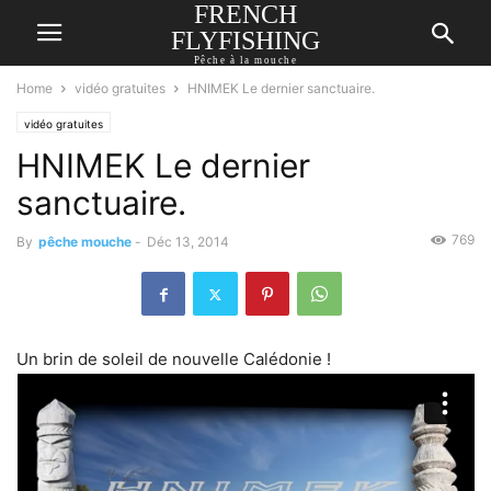
FRENCH
FLYFISHING
Pêche à la mouche
Home
vidéo gratuites
HNIMEK Le dernier sanctuaire.
vidéo gratuites
HNIMEK Le dernier
sanctuaire.
769
By
pêche mouche
-
Déc 13, 2014
Un brin de soleil de nouvelle Calédonie !