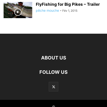
FlyFishing for Big Pikes – Trailer
pêche mouche
-
Fév 1, 2015
ABOUT US
FOLLOW US
©