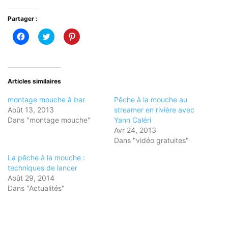
Partager :
Cliquez
Cliquez
Cliquez
pour
pour
pour
partager
partager
partager
sur
sur
sur
Facebook(ouvre
Twitter(ouvre
Pinterest(ouvre
dans
dans
dans
une
une
une
nouvelle
nouvelle
nouvelle
Articles similaires
fenêtre)
fenêtre)
fenêtre)
montage mouche à bar
Pêche à la mouche au
Août 13, 2013
streamer en rivière avec
Dans "montage mouche"
Yann Caléri
Avr 24, 2013
Dans "vidéo gratuites"
La pêche à la mouche :
techniques de lancer
Août 29, 2014
Dans "Actualités"