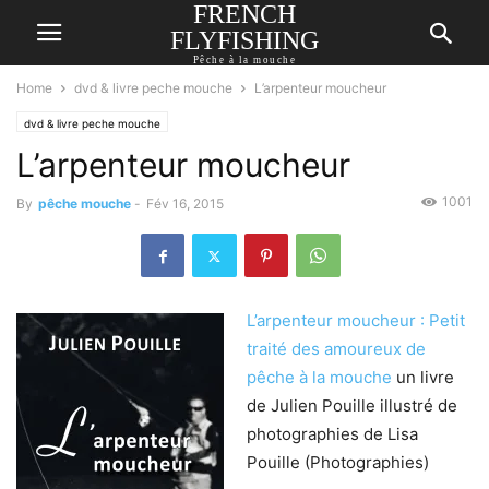
FRENCH
FLYFISHING
Pêche à la mouche
Home
dvd & livre peche mouche
L’arpenteur moucheur
dvd & livre peche mouche
L’arpenteur moucheur
1001
By
pêche mouche
-
Fév 16, 2015
L’arpenteur moucheur : Petit
traité des amoureux de
pêche à la mouche
un livre
de Julien Pouille illustré de
photographies de Lisa
Pouille (Photographies)