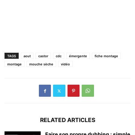
TAGS
aout
castor
cdc
émergente
fiche montage
montage
mouche sèche
vidéo
RELATED ARTICLES
Faire son propre dubbing : simple