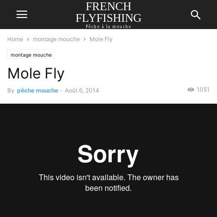
FRENCH
FLYFISHING
Pêche à la mouche
Home
montage mouche
Mole Fly
montage mouche
Mole Fly
1051
By
pêche mouche
-
Août 6, 2014