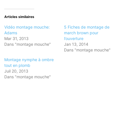
sur
sur
sur
Facebook(ouvre
Twitter(ouvre
Pinterest(ouvre
dans
dans
dans
une
une
une
nouvelle
nouvelle
nouvelle
Articles similaires
fenêtre)
fenêtre)
fenêtre)
Vidéo montage mouche:
5 Fiches de montage de
Adams
march brown pour
Mar 31, 2013
l’ouverture
Dans "montage mouche"
Jan 13, 2014
Dans "montage mouche"
Montage nymphe à ombre
tout en plomb
Juil 20, 2013
Dans "montage mouche"