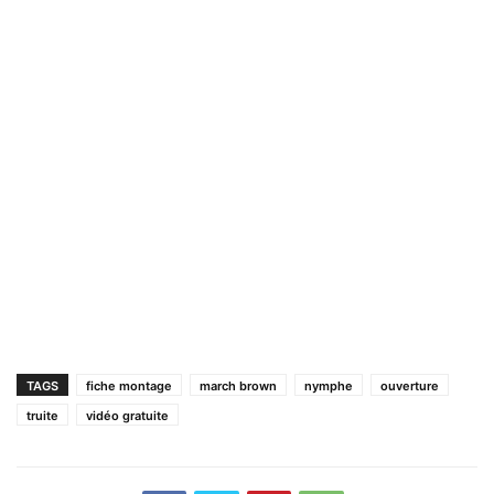
TAGS
fiche montage
march brown
nymphe
ouverture
truite
vidéo gratuite