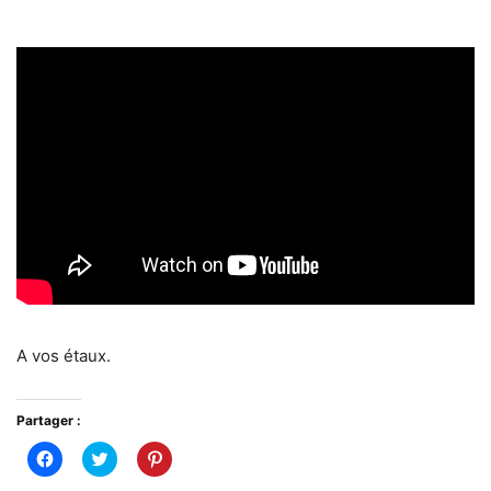
A vos étaux.
Partager :
Cliquez
Cliquez
Cliquez
pour
pour
pour
partager
partager
partager