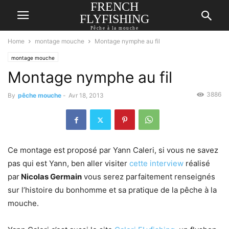
FRENCH
FLYFISHING
Pêche à la mouche
Home
montage mouche
Montage nymphe au fil
montage mouche
Montage nymphe au fil
3886
By
pêche mouche
-
Avr 18, 2013
Ce montage est proposé par Yann Caleri, si vous ne savez
pas qui est Yann, ben aller visiter
cette interview
réalisé
par
Nicolas Germain
vous serez parfaitement renseignés
sur l’histoire du bonhomme et sa pratique de la pêche à la
mouche.