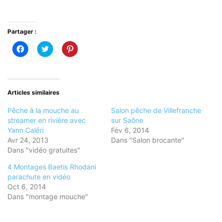
Partager :
Cliquez
Cliquez
Cliquez
pour
pour
pour
partager
partager
partager
sur
sur
sur
Facebook(ouvre
Twitter(ouvre
Pinterest(ouvre
dans
dans
dans
une
une
une
nouvelle
nouvelle
nouvelle
Articles similaires
fenêtre)
fenêtre)
fenêtre)
Pêche à la mouche au
Salon pêche de Villefranche
streamer en rivière avec
sur Saône
Yann Caléri
Fév 6, 2014
Avr 24, 2013
Dans "Salon brocante"
Dans "vidéo gratuites"
4 Montages Baetis Rhodani
parachute en vidéo
Oct 6, 2014
Dans "montage mouche"