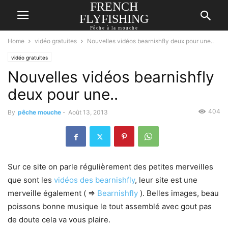
FRENCH
FLYFISHING
Pêche à la mouche
Home
vidéo gratuites
Nouvelles vidéos bearnishfly deux pour une..
vidéo gratuites
Nouvelles vidéos bearnishfly
deux pour une..
404
By
pêche mouche
-
Août 13, 2013
Sur ce site on parle régulièrement des petites merveilles
que sont les
vidéos des bearnishfly
, leur site est une
merveille également ( =>
Bearnishfly
). Belles images, beau
poissons bonne musique le tout assemblé avec gout pas
de doute cela va vous plaire.