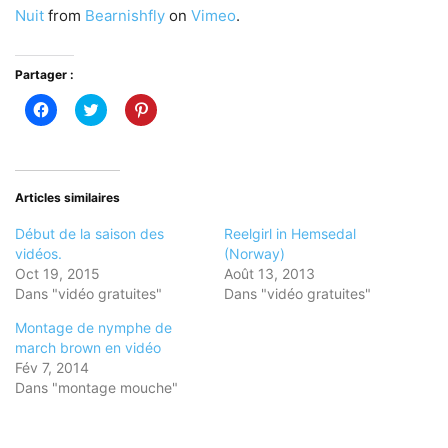
Nuit
from
Bearnishfly
on
Vimeo
.
Partager :
Cliquez
Cliquez
Cliquez
pour
pour
pour
partager
partager
partager
sur
sur
sur
Facebook(ouvre
Twitter(ouvre
Pinterest(ouvre
dans
dans
dans
une
une
une
nouvelle
nouvelle
nouvelle
Articles similaires
fenêtre)
fenêtre)
fenêtre)
Début de la saison des
Reelgirl in Hemsedal
vidéos.
(Norway)
Oct 19, 2015
Août 13, 2013
Dans "vidéo gratuites"
Dans "vidéo gratuites"
Montage de nymphe de
march brown en vidéo
Fév 7, 2014
Dans "montage mouche"