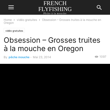
FRENCH
FLYFISHING
Pêche à la mouche
Home
vidéo gratuites
Obsession – Grosses truites à la mouche en
Oregon
vidéo gratuites
Obsession – Grosses truites
à la mouche en Oregon
1097
By
pêche mouche
-
Mai 23, 2014