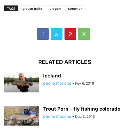
TAGS
grosse truite
oregon
streamer
RELATED ARTICLES
Iceland
pêche mouche
-
Fév 6, 2016
Trout Porn – fly fishing colorado
pêche mouche
-
Déc 3, 2015