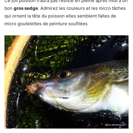
Ce joli poisson n’aura pas résisté en pleine après midi à un
bon
gros sedge
. Admirez les couleurs et les micro tâches
qui ornent la tête du poisson elles semblent faites de
micro goutelettes de peinture soufllées