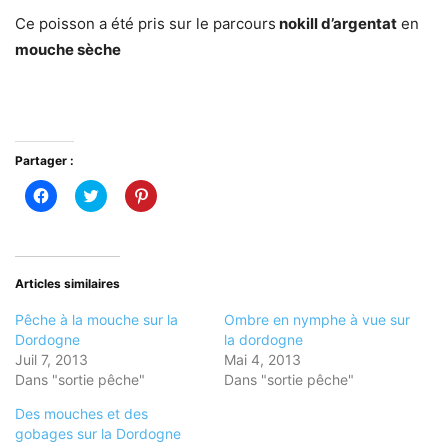
Ce poisson a été pris sur le parcours
nokill d’argentat
en
mouche sèche
Partager :
Cliquez
Cliquez
Cliquez
pour
pour
pour
partager
partager
partager
sur
sur
sur
Facebook(ouvre
Twitter(ouvre
Pinterest(ouvre
dans
dans
dans
une
une
une
nouvelle
nouvelle
nouvelle
Articles similaires
fenêtre)
fenêtre)
fenêtre)
Pêche à la mouche sur la
Ombre en nymphe à vue sur
Dordogne
la dordogne
Juil 7, 2013
Mai 4, 2013
Dans "sortie pêche"
Dans "sortie pêche"
Des mouches et des
gobages sur la Dordogne