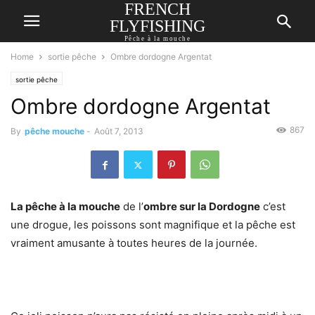
FRENCH
FLYFISHING
Pêche à la mouche
Home
sortie pêche
Ombre dordogne Argentat
sortie pêche
Ombre dordogne Argentat
867
By
pêche mouche
-
Août 7, 2013
La pêche à la mouche
de l’
ombre sur la Dordogne
c’est
une drogue, les poissons sont magnifique et la pêche est
vraiment amusante à toutes heures de la journée.