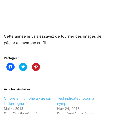
Cette année je vais essayez de tourner des images de
pêche en nymphe au fil.
Partager :
Cliquez
Cliquez
Cliquez
pour
pour
pour
partager
partager
partager
sur
sur
sur
Facebook(ouvre
Twitter(ouvre
Pinterest(ouvre
dans
dans
dans
une
une
une
nouvelle
nouvelle
nouvelle
Articles similaires
fenêtre)
fenêtre)
fenêtre)
Ombre en nymphe à vue sur
Test indicateur pour la
la dordogne
nymphe
Mai 4, 2013
Nov 24, 2013
Dans "sortie pêche"
Dans "matériel pêche