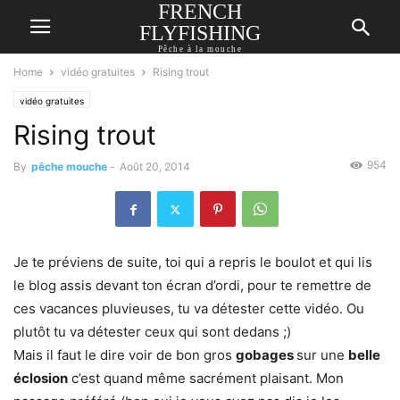
FRENCH
FLYFISHING
Pêche à la mouche
Home
vidéo gratuites
Rising trout
vidéo gratuites
Rising trout
954
By
pêche mouche
-
Août 20, 2014
Je te préviens de suite, toi qui a repris le boulot et qui lis
le blog assis devant ton écran d’ordi, pour te remettre de
ces vacances pluvieuses, tu va détester cette vidéo. Ou
plutôt tu va détester ceux qui sont dedans ;)
Mais il faut le dire voir de bon gros
gobages
sur une
belle
éclosion
c’est quand même sacrément plaisant. Mon