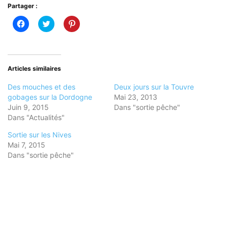
Partager :
Cliquez
Cliquez
Cliquez
pour
pour
pour
partager
partager
partager
sur
sur
sur
Facebook(ouvre
Twitter(ouvre
Pinterest(ouvre
dans
dans
dans
une
une
une
nouvelle
nouvelle
nouvelle
Articles similaires
fenêtre)
fenêtre)
fenêtre)
Des mouches et des
Deux jours sur la Touvre
gobages sur la Dordogne
Mai 23, 2013
Juin 9, 2015
Dans "sortie pêche"
Dans "Actualités"
Sortie sur les Nives
Mai 7, 2015
Dans "sortie pêche"