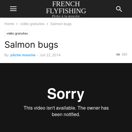
FRENCH
FLYFISHING
Pêche à la mouche
Home
vidéo gratuites
Salmon bugs
vidéo gratuites
Salmon bugs
561
By
pêche mouche
-
Juil 22, 2014