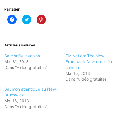
Partager :
Cliquez
Cliquez
Cliquez
pour
pour
pour
partager
partager
partager
sur
sur
sur
Facebook(ouvre
Twitter(ouvre
Pinterest(ouvre
dans
dans
dans
une
une
une
nouvelle
nouvelle
nouvelle
Articles similaires
fenêtre)
fenêtre)
fenêtre)
Salmonfly Invasion
Fly Nation: The New
Mai 31, 2013
Brunswick Adventure for
Dans "vidéo gratuites"
salmon
Mai 15, 2013
Dans "vidéo gratuites"
Saumon atlantique au New-
Brunswick
Mai 16, 2013
Dans "vidéo gratuites"