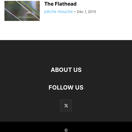
The Flathead
pêche mouche
-
Déc 1, 2015
ABOUT US
FOLLOW US
©