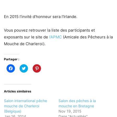
En 2015 l’invité d’honneur sera l’Irlande.
Vous pouvez retrouver la liste des participants et
exposants sur le site de
l’APMC
(Amicale des Pêcheurs à la
Mouche de Charleroi).
Partager :
Cliquez
Cliquez
Cliquez
pour
pour
pour
partager
partager
partager
sur
sur
sur
Facebook(ouvre
Twitter(ouvre
Pinterest(ouvre
dans
dans
dans
une
une
une
nouvelle
nouvelle
nouvelle
Articles similaires
fenêtre)
fenêtre)
fenêtre)
Salon international pêche
Salon des pêches à la
mouche de Charleroi
mouche en Bretagne
(Belgique)
Nov 19, 2015
Jan 16, 2014
Dans "Actualités"