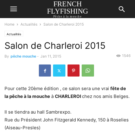
FRENCH
FLYFISHING
Pêche à la mouche
Home
Actualités
Salon de Charleroi 2015
Actualités
Salon de Charleroi 2015
1546
By
pêche mouche
-
Jan 11, 2015
Pour cette 20ème édition , ce salon sera une vrai
fête de
la pêche à la mouche
à
CHARLEROI
chez nos amis Belges.
Il se tiendra au hall Sambrexpo.
Rue du Président John Fitzgerald Kennedy, 150 à Roselies
(Aiseau-Presles)