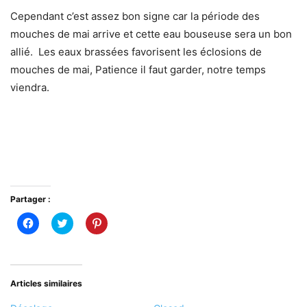
Cependant c’est assez bon signe car la période des
mouches de mai arrive et cette eau bouseuse sera un bon
allié. Les eaux brassées favorisent les éclosions de
mouches de mai, Patience il faut garder, notre temps
viendra.
Partager :
Cliquez
Cliquez
Cliquez
pour
pour
pour
partager
partager
partager
sur
sur
sur
Facebook(ouvre
Twitter(ouvre
Pinterest(ouvre
dans
dans
dans
une
une
une
nouvelle
nouvelle
nouvelle
Articles similaires
fenêtre)
fenêtre)
fenêtre)