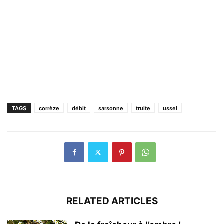
TAGS
corrèze
débit
sarsonne
truite
ussel
RELATED ARTICLES