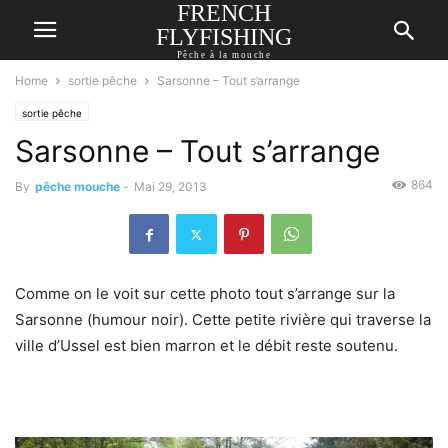
FRENCH
FLYFISHING
Pêche à la mouche
Home
sortie pêche
Sarsonne – Tout s’arrange
sortie pêche
Sarsonne – Tout s’arrange
864
By
pêche mouche
-
Mai 29, 2013
Comme on le voit sur cette photo tout s’arrange sur la
Sarsonne (humour noir). Cette petite rivière qui traverse la
ville d’Ussel est bien marron et le débit reste soutenu.