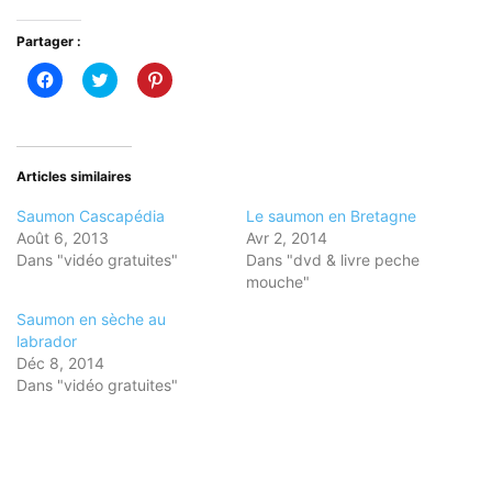
Partager :
Cliquez
Cliquez
Cliquez
pour
pour
pour
partager
partager
partager
sur
sur
sur
Facebook(ouvre
Twitter(ouvre
Pinterest(ouvre
dans
dans
dans
une
une
une
nouvelle
nouvelle
nouvelle
Articles similaires
fenêtre)
fenêtre)
fenêtre)
Saumon Cascapédia
Le saumon en Bretagne
Août 6, 2013
Avr 2, 2014
Dans "vidéo gratuites"
Dans "dvd & livre peche
mouche"
Saumon en sèche au
labrador
Déc 8, 2014
Dans "vidéo gratuites"