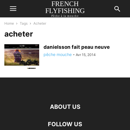
FRENCH
FLYFISHING
Pêche à la mouche
Home
Tags
Acheter
acheter
danielsson fait peau neuve
pêche mouche
-
Avr 15, 2014
ABOUT US
FOLLOW US