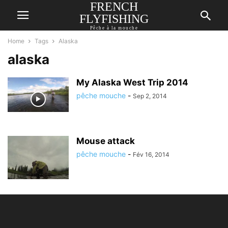
FRENCH
FLYFISHING
Pêche à la mouche
Home
Tags
Alaska
alaska
My Alaska West Trip 2014
pêche mouche
-
Sep 2, 2014
Mouse attack
pêche mouche
-
Fév 16, 2014