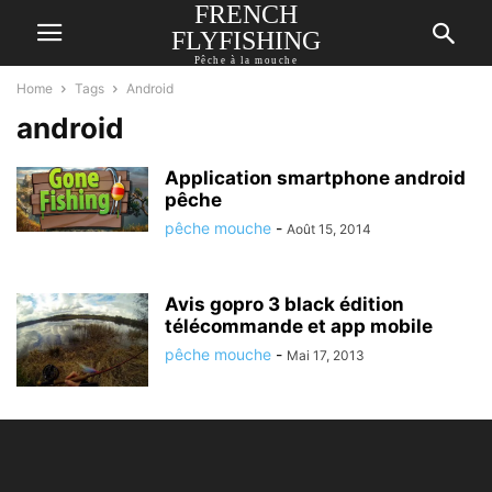
FRENCH
FLYFISHING
Pêche à la mouche
Home
Tags
Android
android
Application smartphone android
pêche
pêche mouche
-
Août 15, 2014
Avis gopro 3 black édition
télécommande et app mobile
pêche mouche
-
Mai 17, 2013