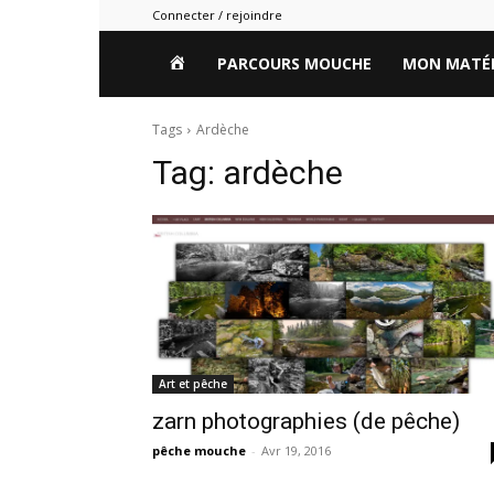
Connecter / rejoindre
HOME
PARCOURS MOUCHE
MON MATÉR
Tags
Ardèche
Tag:
ardèche
Art et pêche
zarn photographies (de pêche)
pêche mouche
-
Avr 19, 2016