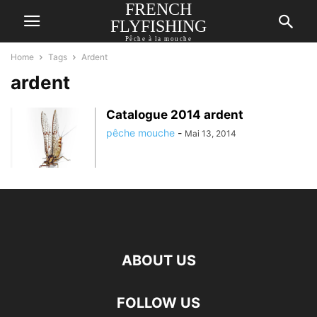
FRENCH
FLYFISHING
Pêche à la mouche
Home
Tags
Ardent
ardent
Catalogue 2014 ardent
pêche mouche
-
Mai 13, 2014
ABOUT US
FOLLOW US