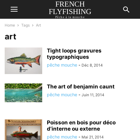
FRENCH
FLYFISHING
Pêche à la mouche
Home
Tags
Art
art
Tight loops gravures
typographiques
pêche mouche
-
Déc 8, 2014
The art of benjamin caunt
pêche mouche
-
Juin 11, 2014
Poisson en bois pour déco
d’interne ou externe
pêche mouche
-
Mai 21, 2014