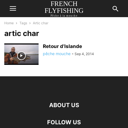
FRENCH
FLYFISHING
Pêche à la mouche
Home
Tags
Artic char
artic char
Retour d’Islande
pêche mouche
-
Sep 4, 2014
ABOUT US
FOLLOW US