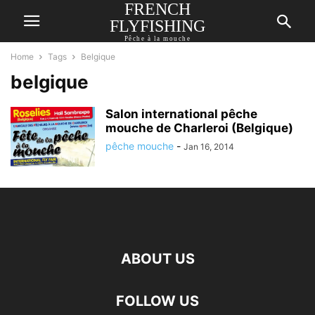
FRENCH
FLYFISHING
Pêche à la mouche
Home
Tags
Belgique
belgique
Salon international pêche
mouche de Charleroi (Belgique)
pêche mouche
-
Jan 16, 2014
ABOUT US
FOLLOW US