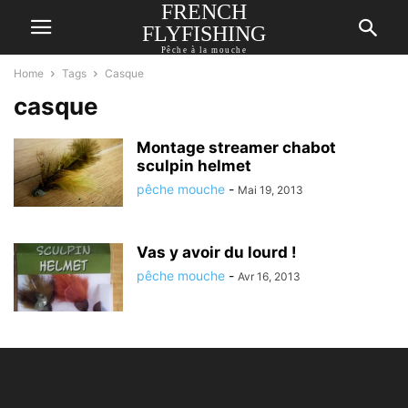
FRENCH
FLYFISHING
Pêche à la mouche
Home
Tags
Casque
casque
Montage streamer chabot
sculpin helmet
pêche mouche
-
Mai 19, 2013
Vas y avoir du lourd !
pêche mouche
-
Avr 16, 2013