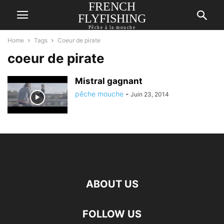
FRENCH
FLYFISHING
Pêche à la mouche
Home
Tags
Coeur de pirate
coeur de pirate
Mistral gagnant
pêche mouche
-
Juin 23, 2014
ABOUT US
FOLLOW US