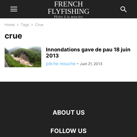
FRENCH
FLYFISHING
Pêche à la mouche
Home
Tags
Crue
crue
Innondations gave de pau 18 juin
2013
pêche mouche
-
Juin 21, 2013
ABOUT US
FOLLOW US