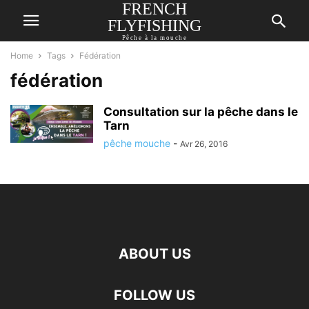
FRENCH
FLYFISHING
Pêche à la mouche
Home
Tags
Fédération
fédération
Consultation sur la pêche dans le
Tarn
pêche mouche
-
Avr 26, 2016
ABOUT US
FOLLOW US