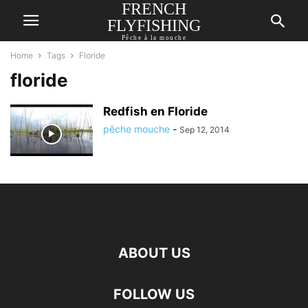
FRENCH
FLYFISHING
Pêche à la mouche
Home
Tags
Floride
floride
Redfish en Floride
pêche mouche
-
Sep 12, 2014
ABOUT US
FOLLOW US