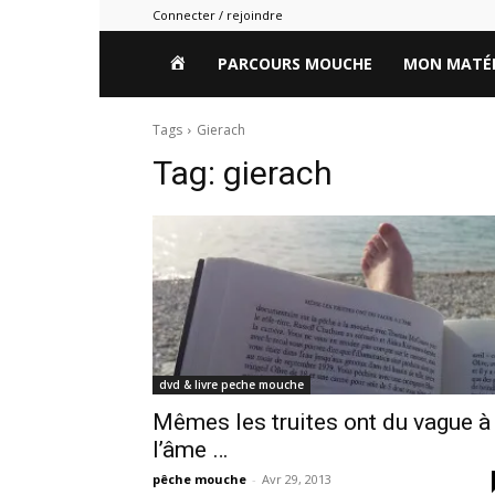
Connecter / rejoindre
HOME
PARCOURS MOUCHE
MON MATÉR
Tags
Gierach
Tag:
gierach
dvd & livre peche mouche
Mêmes les truites ont du vague à
l’âme …
pêche mouche
-
Avr 29, 2013