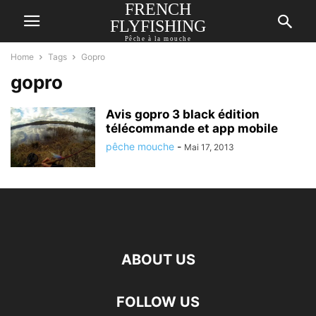
FRENCH
FLYFISHING
Pêche à la mouche
Home
Tags
Gopro
gopro
Avis gopro 3 black édition
télécommande et app mobile
pêche mouche
-
Mai 17, 2013
ABOUT US
FOLLOW US