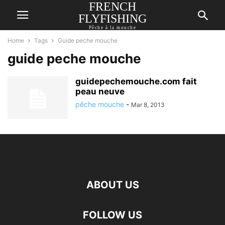
FRENCH
FLYFISHING
Pêche à la mouche
Home
Tags
Guide peche mouche
guide peche mouche
guidepechemouche.com fait
peau neuve
pêche mouche
-
Mar 8, 2013
ABOUT US
FOLLOW US