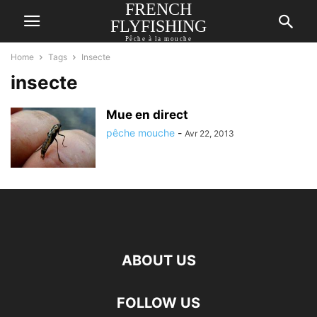
FRENCH
FLYFISHING
Pêche à la mouche
Home
Tags
Insecte
insecte
Mue en direct
pêche mouche
-
Avr 22, 2013
ABOUT US
FOLLOW US