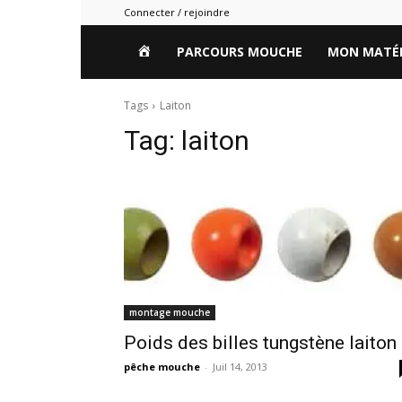
Connecter / rejoindre
HOME
PARCOURS MOUCHE
MON MATÉR
Tags
Laiton
Tag:
laiton
montage mouche
Poids des billes tungstène laiton
pêche mouche
-
Juil 14, 2013