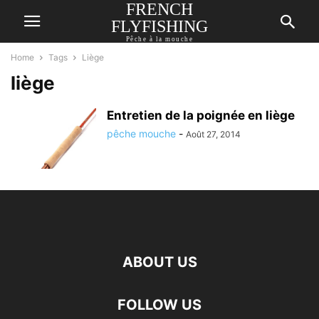
FRENCH
FLYFISHING
Pêche à la mouche
Home
Tags
Liège
liège
Entretien de la poignée en liège
pêche mouche
-
Août 27, 2014
ABOUT US
FOLLOW US