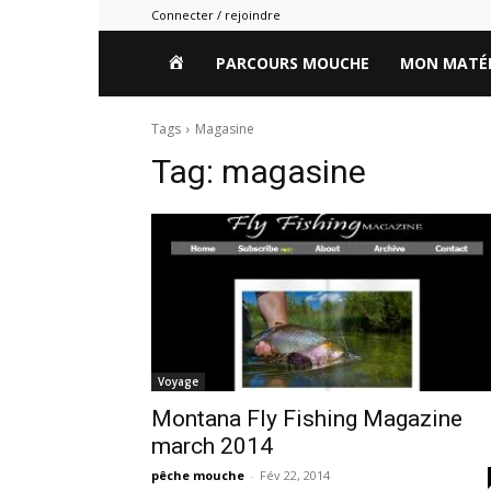
Connecter / rejoindre
HOME
PARCOURS MOUCHE
MON MATÉR
Tags
Magasine
Tag:
magasine
Voyage
Montana Fly Fishing Magazine
march 2014
pêche mouche
-
Fév 22, 2014