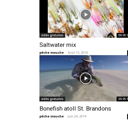
vidéo gratuites
00:05:
Saltwater mix
pêche mouche
-
Août 15, 2014
vidéo gratuites
00:05:
Bonefish atoll St. Brandons
pêche mouche
-
Juin 26, 2014