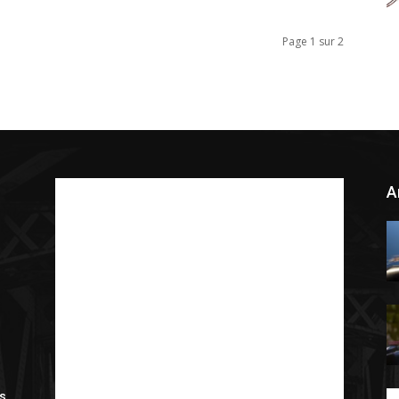
Page 1 sur 2
A
is