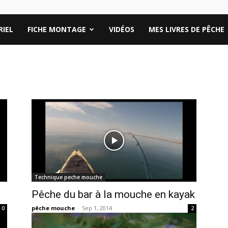
IEL
FICHE MONTAGE
VIDÉOS
MES LIVRES DE PÊCHE
Technique peche mouche
.
Pêche du bar à la mouche en kayak
pêche mouche
-
Sep 1, 2014
0
2