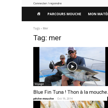
Connecter / rejoindre
HOME
PARCOURS MOUCHE
MON MATÉR
Tags
Mer
Tag:
mer
Voyage
Blue Fin Tuna ! Thon à la mouche
pêche mouche
-
Oct 19, 2014