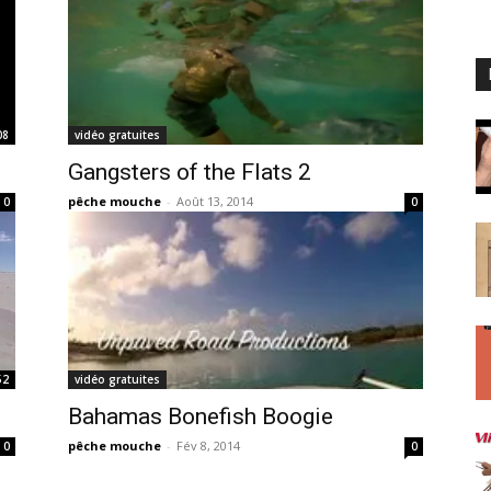
08
vidéo gratuites
Gangsters of the Flats 2
pêche mouche
-
Août 13, 2014
0
0
52
vidéo gratuites
Bahamas Bonefish Boogie
pêche mouche
-
Fév 8, 2014
0
0