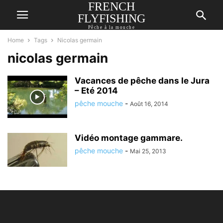
FRENCH
FLYFISHING
Pêche à la mouche
Home
Tags
Nicolas germain
nicolas germain
Vacances de pêche dans le Jura
– Eté 2014
pêche mouche
-
Août 16, 2014
Vidéo montage gammare.
pêche mouche
-
Mai 25, 2013