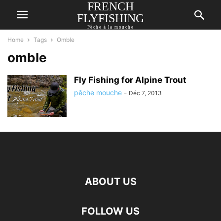
FRENCH
FLYFISHING
Pêche à la mouche
Home
Tags
Omble
omble
Fly Fishing for Alpine Trout
pêche mouche
-
Déc 7, 2013
ABOUT US
FOLLOW US