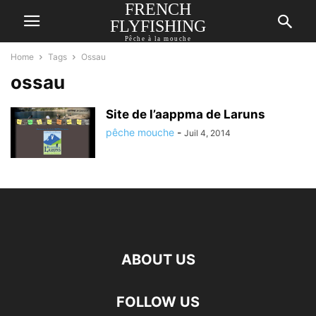
FRENCH
FLYFISHING
Pêche à la mouche
Home
Tags
Ossau
ossau
Site de l’aappma de Laruns
pêche mouche
-
Juil 4, 2014
ABOUT US
FOLLOW US