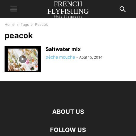
FRENCH
FLYFISHING
Pêche à la mouche
Home
Tags
Peacok
peacok
Saltwater mix
pêche mouche
-
Août 15, 2014
ABOUT US
FOLLOW US