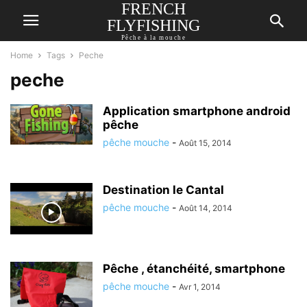
FRENCH
FLYFISHING
Pêche à la mouche
Home
Tags
Peche
peche
Application smartphone android
pêche
pêche mouche
-
Août 15, 2014
Destination le Cantal
pêche mouche
-
Août 14, 2014
Pêche , étanchéité, smartphone
pêche mouche
-
Avr 1, 2014