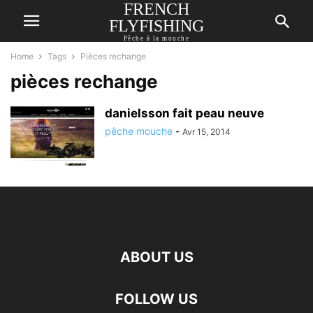
FRENCH
FLYFISHING
Pêche à la mouche
Home
Tags
Pièces rechange
pièces rechange
danielsson fait peau neuve
pêche mouche
-
Avr 15, 2014
ABOUT US
FOLLOW US