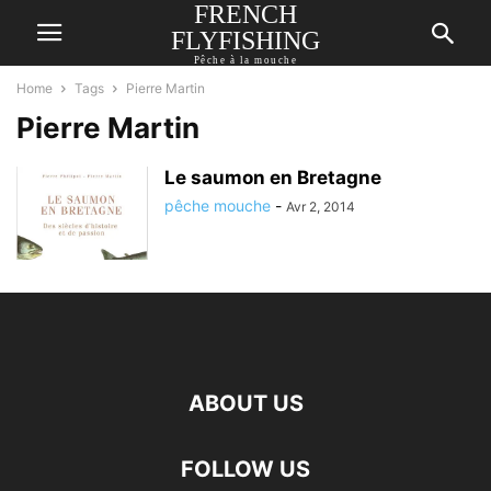
FRENCH
FLYFISHING
Pêche à la mouche
Home
Tags
Pierre Martin
Pierre Martin
Le saumon en Bretagne
pêche mouche
-
Avr 2, 2014
ABOUT US
FOLLOW US