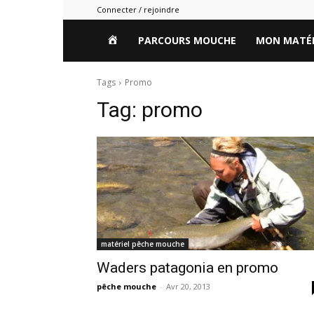
Connecter / rejoindre
HOME
PARCOURS MOUCHE
MON MATÉR
Tags
Promo
Tag:
promo
matériel pêche mouche
Waders patagonia en promo
pêche mouche
-
Avr 20, 2013